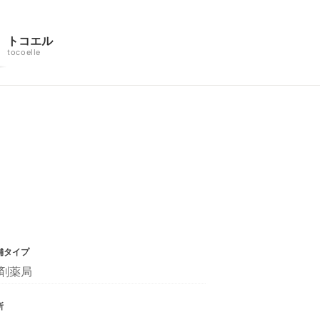
トコエル
tocoelle
舗タイプ
剤薬局
所