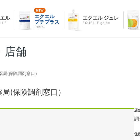
エクエル
クエル
エクエル ジュレ
プチプラス
LLE
EQUELLE gelée
Petit+
・店舗
薬局(保険調剤窓口）
局(保険調剤窓口）
店
調
住