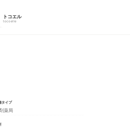
トコエル
tocoelle
舗タイプ
剤薬局
所