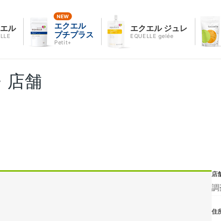
エクエル
クエル
エクエル ジュレ
プチプラス
LLE
EQUELLE gelée
Petit+
・店舗
店
調
住