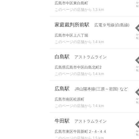
広島市中区東白島町
ル
を
このページの店舗から 1.3 km
家庭裁判所前駅
広電９号線(白島線)
広島市中区上八丁堀
ル
を
このページの店舗から 1.4 km
白島駅
アストラムライン
広島県広島市中区白島北町2
ル
を
このページの店舗から 1.4 km
広島駅
JR山陽本線(三原～岩国) など
広島市南区松原町
ル
を
このページの店舗から 1.4 km
牛田駅
アストラムライン
広島市東区牛田新町２-４-４４
ル
を
このページの店舗から 1.5 km