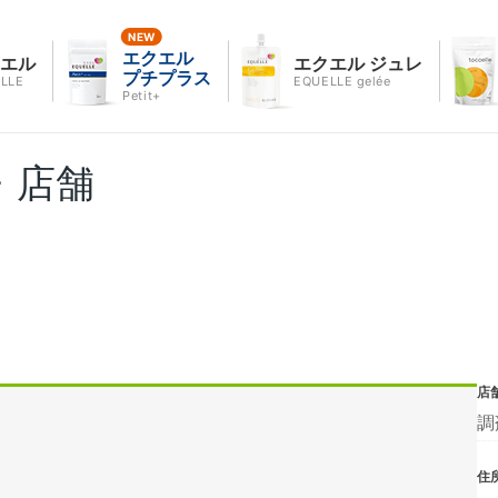
エクエル
クエル
エクエル ジュレ
プチプラス
LLE
EQUELLE gelée
Petit+
・店舗
店
調
住