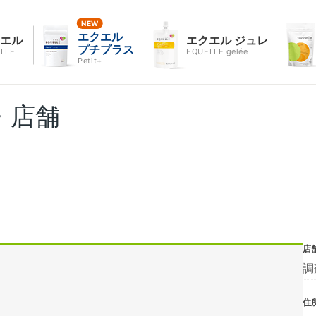
エクエル
クエル
エクエル ジュレ
プチプラス
LLE
EQUELLE gelée
Petit+
・店舗
店
調
住