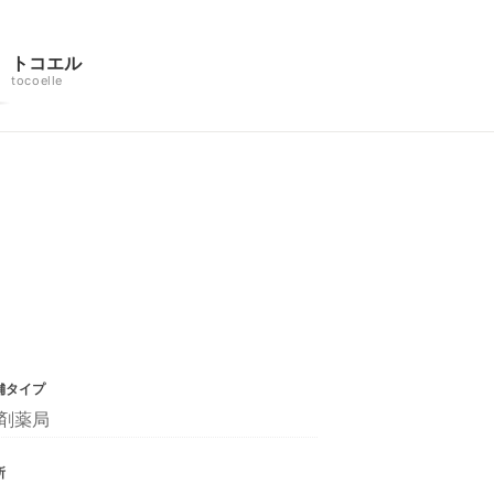
トコエル
tocoelle
舗タイプ
剤薬局
所