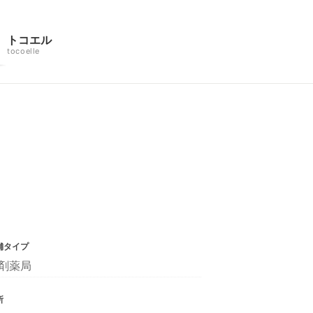
トコエル
tocoelle
舗タイプ
剤薬局
所