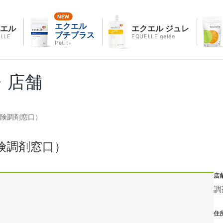
エクエル
クエル
エクエル ジュレ
プチプラス
LLE
EQUELLE gelée
Petit+
・店舗
保険調剤窓口）
険調剤窓口）
店
調
住