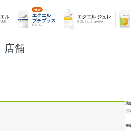
エクエル
クエル
エクエル ジュレ
プチプラス
LLE
EQUELLE gelée
Petit+
・店舗
店
医
住