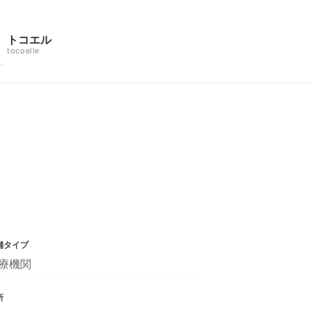
トコエル
tocoelle
舗タイプ
療機関
所