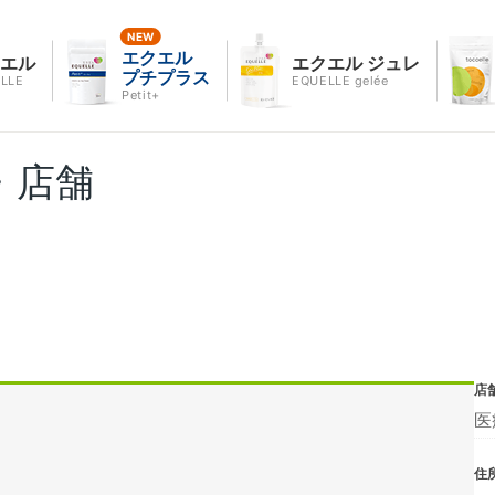
エクエル
クエル
エクエル ジュレ
プチプラス
LLE
EQUELLE gelée
Petit+
・店舗
店
医
住