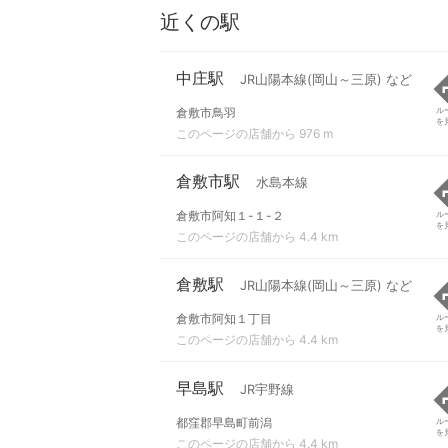
近くの駅
中庄駅
JR山陽本線(岡山～三原) など
倉敷市鳥羽
ル
を
このページの店舗から 976 m
倉敷市駅
水島本線
倉敷市阿知１-１-２
ル
を
このページの店舗から 4.4 km
倉敷駅
JR山陽本線(岡山～三原) など
倉敷市阿知１丁目
ル
を
このページの店舗から 4.4 km
早島駅
JR宇野線
都窪郡早島町前潟
ル
を
このページの店舗から 4.4 km