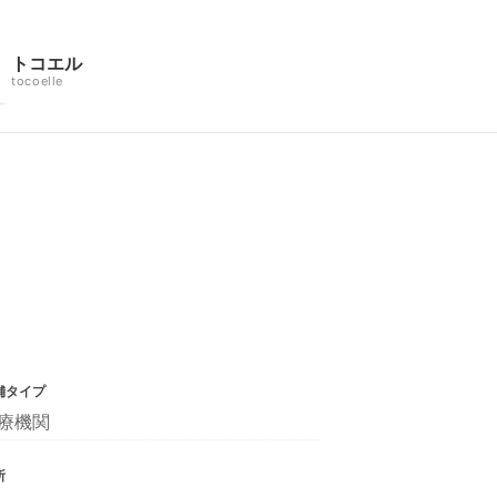
トコエル
tocoelle
舗タイプ
療機関
所