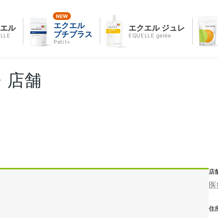
エクエル
クエル
エクエル ジュレ
プチプラス
LLE
EQUELLE gelée
Petit+
・店舗
店
医
住