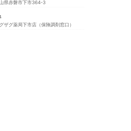
山県赤磐市下市364-3
名
グザグ薬局下市店（保険調剤窓口）