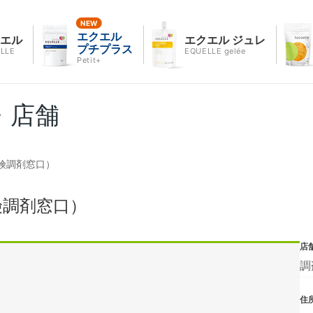
エクエル
クエル
エクエル ジュレ
プチプラス
LLE
EQUELLE gelée
Petit+
・店舗
険調剤窓口）
険調剤窓口）
店
調
住