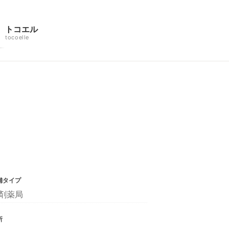
トコエル
tocoelle
舗タイプ
剤薬局
所