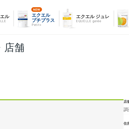
エクエル
クエル
エクエル ジュレ
プチプラス
LLE
EQUELLE gelée
Petit+
・店舗
店
調
住