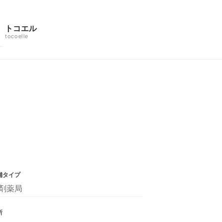
トコエル
tocoelle
舗タイプ
剤薬局
所