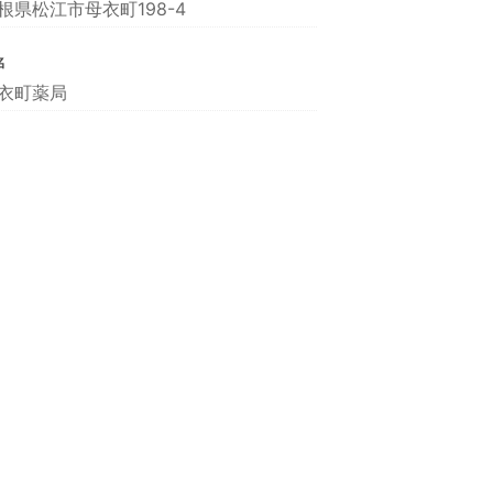
根県松江市母衣町198-4
名
衣町薬局