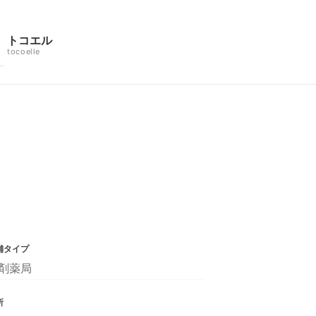
トコエル
tocoelle
舗タイプ
剤薬局
所