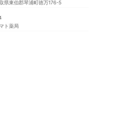
取県東伯郡琴浦町徳万176-5
名
マト薬局