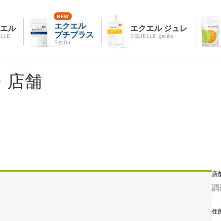
エクエル
クエル
エクエル ジュレ
プチプラス
LLE
EQUELLE gelée
Petit+
・店舗
店
調
住