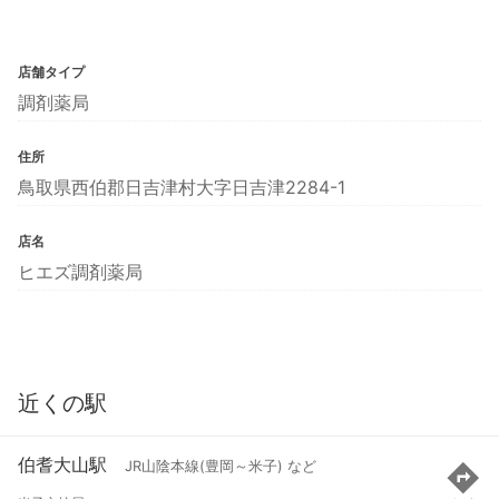
店舗タイプ
調剤薬局
住所
鳥取県西伯郡日吉津村大字日吉津2284-1
店名
ヒエズ調剤薬局
近くの駅
伯耆大山駅
JR山陰本線(豊岡～米子) など