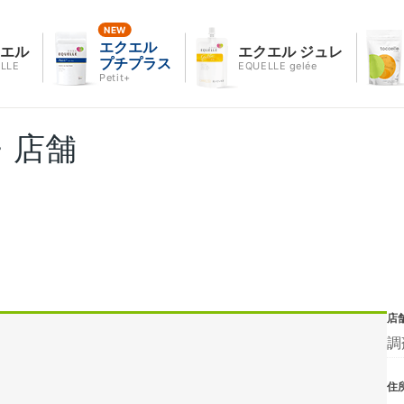
エクエル
クエル
エクエル ジュレ
プチプラス
LLE
EQUELLE gelée
Petit+
・店舗
店
調
住