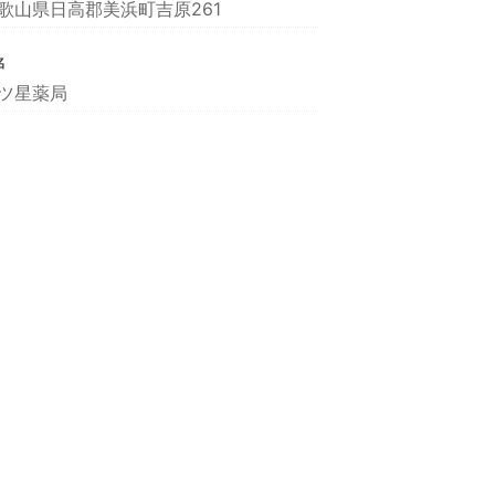
歌山県日高郡美浜町吉原261
名
ツ星薬局