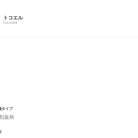
トコエル
tocoelle
舗タイプ
剤薬局
所