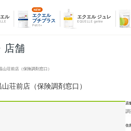
エクエル
クエル
エクエル ジュレ
プチプラス
LLE
EQUELLE gelée
Petit+
・店舗
温山荘前店（保険調剤窓口）
温山荘前店（保険調剤窓口）
店
調
住