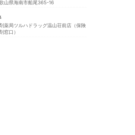
歌山県海南市船尾365-16
名
剤薬局ツルハドラッグ温山荘前店（保険
剤窓口）