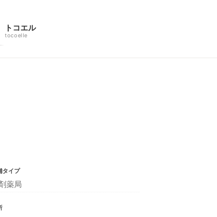
トコエル
tocoelle
舗タイプ
剤薬局
所