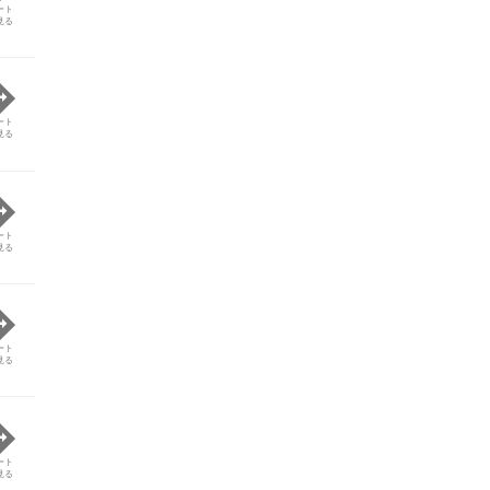
ート
見る
ート
見る
ート
見る
ート
見る
ート
見る