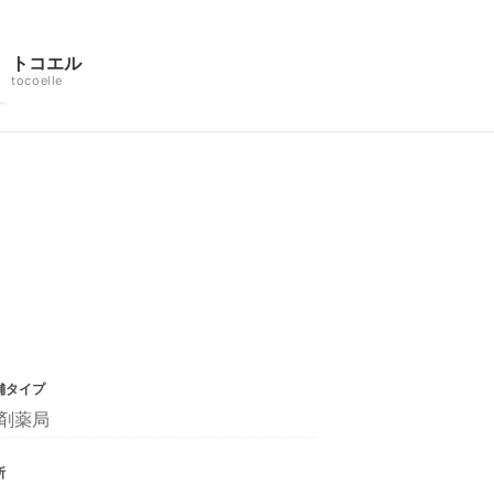
トコエル
tocoelle
舗タイプ
剤薬局
所