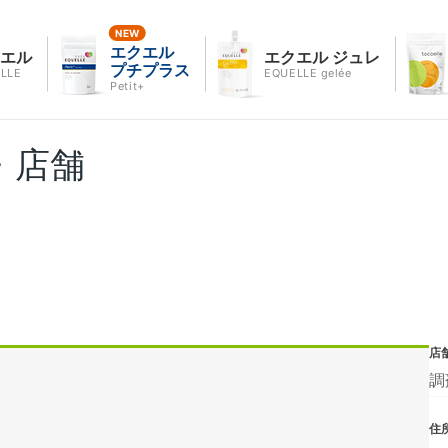
エクエル
クエル
エクエル ジュレ
プチプラス
LLE
EQUELLE gelée
Petit+
・店舗
店
調
住