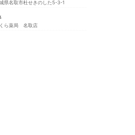
城県名取市杜せきのした5-3-1
名
くら薬局 名取店