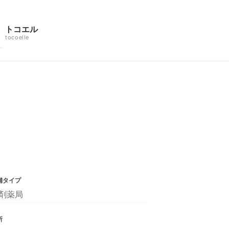
トコエル
tocoelle
舗タイプ
剤薬局
所