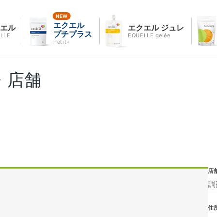
エクエル
クエル
エクエル ジュレ
プチプラス
LLE
EQUELLE gelée
Petit+
・店舗
店
調
住