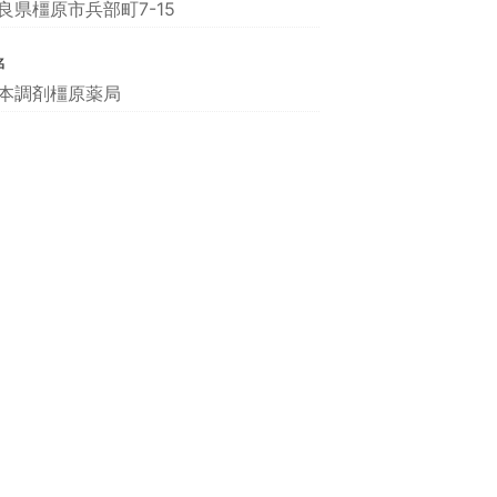
良県橿原市兵部町7-15
名
本調剤橿原薬局