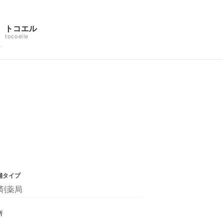
トコエル
tocoelle
舗タイプ
剤薬局
所