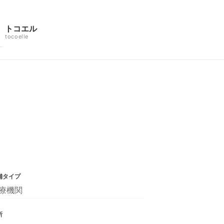
トコエル
tocoelle
舗タイプ
療機関
所