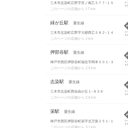
三木市志染町広野字宮ノ南乙５７７-１５
ル
を
このページの店舗から 1.7 km
緑が丘駅
粟生線
三木市志染町広野字大廻西乙５８２-１４
ル
を
このページの店舗から 2 km
押部谷駅
粟生線
神戸市西区押部谷町福住字岡本５０１-３
ル
を
このページの店舗から 2.5 km
志染駅
粟生線
三木市志染町西自由が丘１-８３６
ル
を
このページの店舗から 2.9 km
栄駅
粟生線
神戸市西区押部谷町栄字北万覚２５１-１
ル
を
このページの店舗から 3.1 km