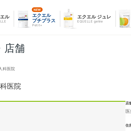
エクエル
クエル
エクエル ジュレ
プチプラス
LLE
EQUELLE gelée
Petit+
・店舗
人科医院
科医院
店
医
住