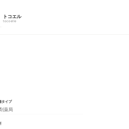
トコエル
tocoelle
舗タイプ
剤薬局
所