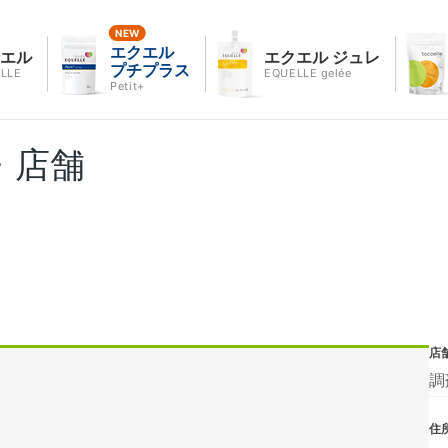
エクエル
クエル
エクエル ジュレ
プチプラス
LLE
EQUELLE gelée
Petit+
・店舗
店
調
住