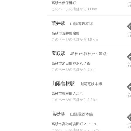
高砂市伊保港町
ル
を
このページの店舗から 1.1 km
荒井駅
山陽電鉄本線
高砂市荒井町扇町
ル
を
このページの店舗から 1.6 km
宝殿駅
JR神戸線(神戸～姫路)
高砂市米田町神爪八ノ森
ル
を
このページの店舗から 2 km
山陽曽根駅
山陽電鉄本線
高砂市曽根町入江浜
ル
を
このページの店舗から 2.2 km
高砂駅
山陽電鉄本線
高砂市高砂町浜田町２-１-１
ル
を
このページの店舗から 2.3 km