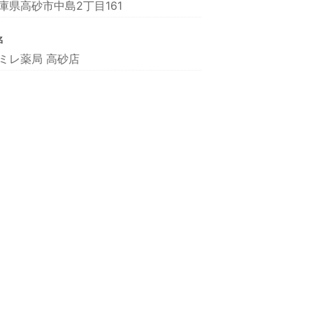
庫県高砂市中島2丁目161
名
ミレ薬局 高砂店