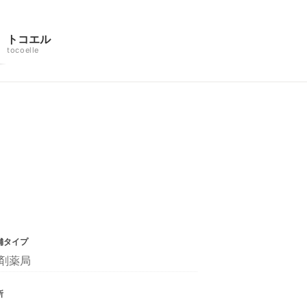
トコエル
tocoelle
舗タイプ
剤薬局
所