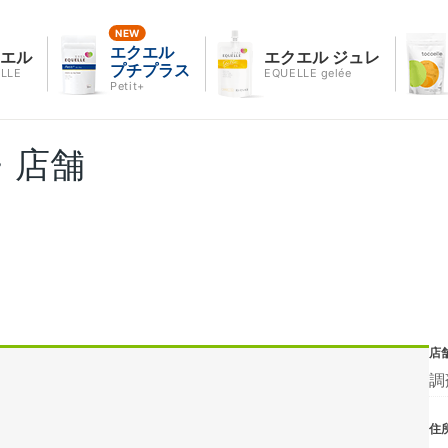
エクエル
クエル
エクエル ジュレ
プチプラス
LLE
EQUELLE gelée
Petit+
・店舗
店
調
住