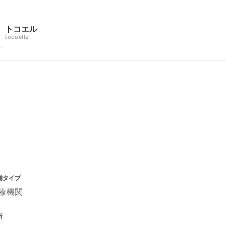
トコエル
tocoelle
舗タイプ
療機関
所