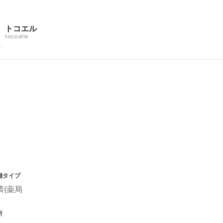
トコエル
tocoelle
舗タイプ
剤薬局
所