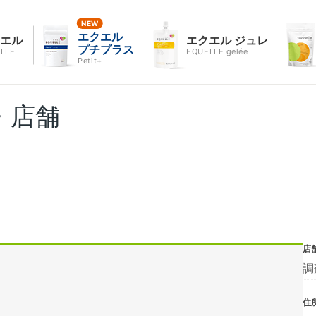
エクエル
クエル
エクエル ジュレ
プチプラス
LLE
EQUELLE gelée
Petit+
・店舗
店
調
住