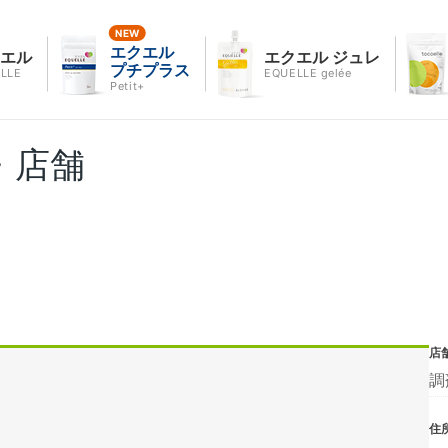
エクエル
クエル
エクエル ジュレ
プチプラス
LLE
EQUELLE gelée
Petit+
・店舗
店
調
住