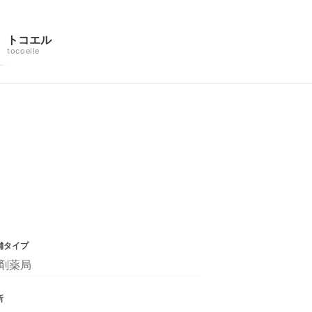
トコエル
tocoelle
舗タイプ
剤薬局
所