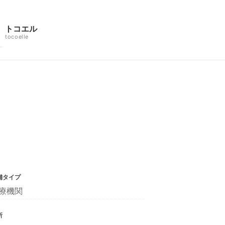
トコエル
tocoelle
舗タイプ
療機関
所