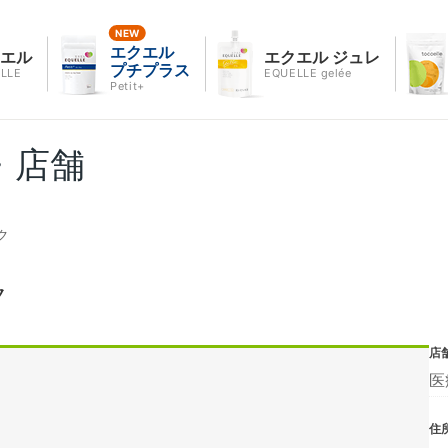
エクエル
クエル
エクエル ジュレ
プチプラス
LLE
EQUELLE gelée
Petit+
・店舗
ク
ク
店
医
住