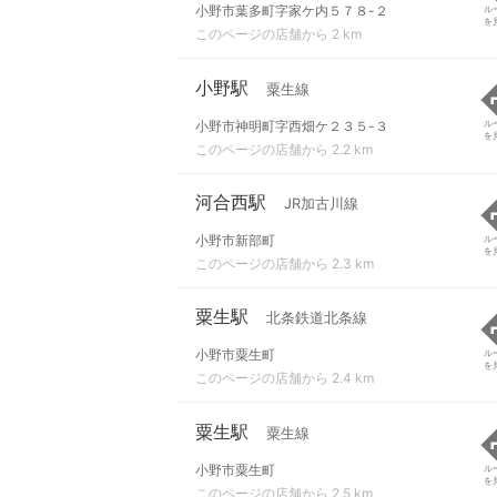
小野市葉多町字家ケ内５７８-２
ル
を
このページの店舗から 2 km
小野駅
粟生線
小野市神明町字西畑ケ２３５-３
ル
を
このページの店舗から 2.2 km
河合西駅
JR加古川線
小野市新部町
ル
を
このページの店舗から 2.3 km
粟生駅
北条鉄道北条線
小野市粟生町
ル
を
このページの店舗から 2.4 km
粟生駅
粟生線
小野市粟生町
ル
を
このページの店舗から 2.5 km