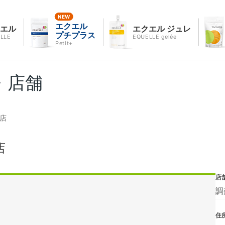
エクエル
クエル
エクエル ジュレ
プチプラス
LLE
EQUELLE gelée
Petit+
・店舗
店
店
店
調
住