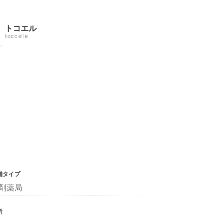
トコエル
tocoelle
舗タイプ
剤薬局
所