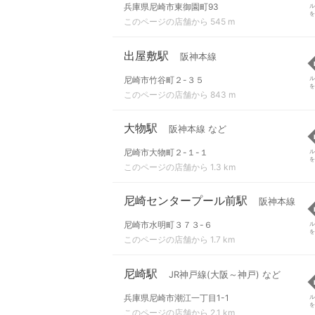
兵庫県尼崎市東御園町93
ル
を
このページの店舗から 545 m
出屋敷駅
阪神本線
尼崎市竹谷町２-３５
ル
を
このページの店舗から 843 m
大物駅
阪神本線 など
尼崎市大物町２-１-１
ル
を
このページの店舗から 1.3 km
尼崎センタープール前駅
阪神本線
尼崎市水明町３７３-６
ル
を
このページの店舗から 1.7 km
尼崎駅
JR神戸線(大阪～神戸) など
兵庫県尼崎市潮江一丁目1-1
ル
を
このページの店舗から 2.1 km