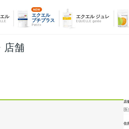
エクエル
クエル
エクエル ジュレ
プチプラス
LLE
EQUELLE gelée
Petit+
・店舗
店
医
住