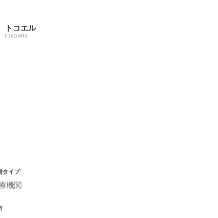
トコエル
tocoelle
舗タイプ
療機関
所