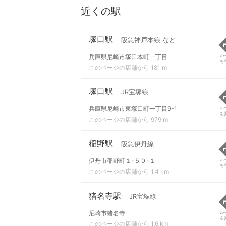
近くの駅
塚口駅
阪急神戸本線 など
兵庫県尼崎市塚口本町一丁目
ル
を
このページの店舗から 181 m
塚口駅
JR宝塚線
兵庫県尼崎市東塚口町一丁目9-1
ル
を
このページの店舗から 979 m
稲野駅
阪急伊丹線
伊丹市稲野町１-５０-１
ル
を
このページの店舗から 1.4 km
猪名寺駅
JR宝塚線
尼崎市猪名寺
ル
を
このページの店舗から 1.6 km