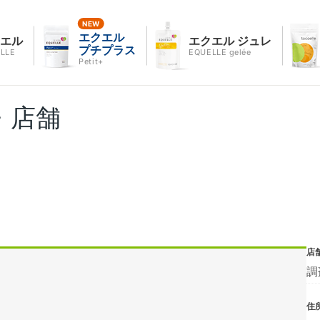
エクエル
クエル
エクエル ジュレ
プチプラス
LLE
EQUELLE gelée
Petit+
・店舗
店
調
住