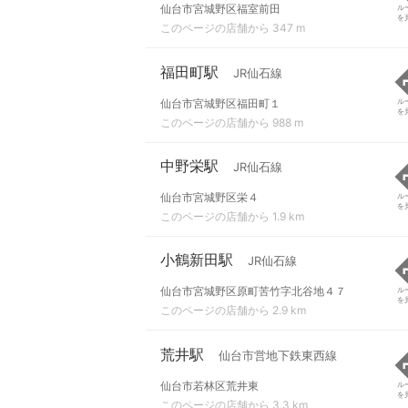
仙台市宮城野区福室前田
ル
を
このページの店舗から 347 m
福田町駅
JR仙石線
仙台市宮城野区福田町１
ル
を
このページの店舗から 988 m
中野栄駅
JR仙石線
仙台市宮城野区栄４
ル
を
このページの店舗から 1.9 km
小鶴新田駅
JR仙石線
仙台市宮城野区原町苦竹字北谷地４７
ル
を
このページの店舗から 2.9 km
荒井駅
仙台市営地下鉄東西線
仙台市若林区荒井東
ル
を
このページの店舗から 3.3 km