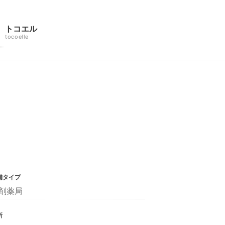
トコエル
tocoelle
舗タイプ
剤薬局
所