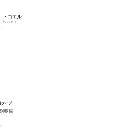
トコエル
tocoelle
舗タイプ
剤薬局
所