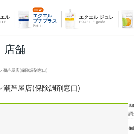
エクエル
クエル
エクエル ジュレ
プチプラス
LLE
EQUELLE gelée
Petit+
・店舗
潮芦屋店(保険調剤窓口)
潮芦屋店(保険調剤窓口)
店
調
住