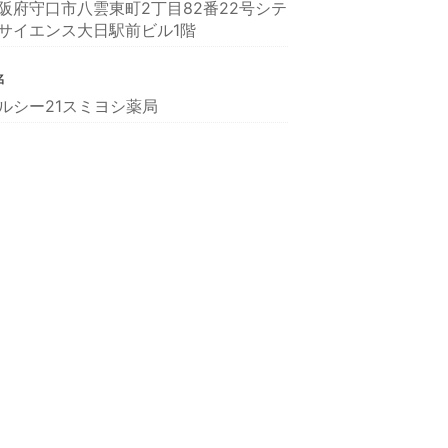
阪府守口市八雲東町2丁目82番22号シテ
サイエンス大日駅前ビル1階
名
ルシー21スミヨシ薬局