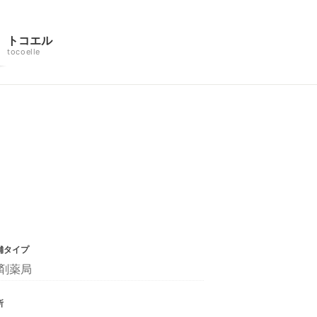
トコエル
tocoelle
舗タイプ
剤薬局
所