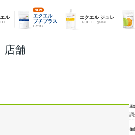
エクエル
クエル
エクエル ジュレ
プチプラス
LLE
EQUELLE gelée
Petit+
・店舗
店
調
住