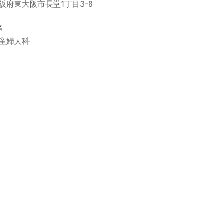
阪府東大阪市長堂1丁目3-8
名
産婦人科