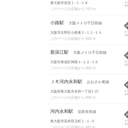
東大阪市長堂１-１-１８
ル
を
このページの店舗から 143 m
小路駅
大阪メトロ千日前線
大阪市生野区小路東２-１１-１４
ル
を
このページの店舗から 693 m
新深江駅
大阪メトロ千日前線
大阪市東成区神路４-１２-１６
ル
を
このページの店舗から 863 m
ＪＲ河内永和駅
おおさか東線
大阪府東大阪市永和一丁目1-21
ル
を
このページの店舗から 894 m
河内永和駅
近鉄奈良線
東大阪市高井田元町１-１-５
ル
を
このページの店舗から 981 m