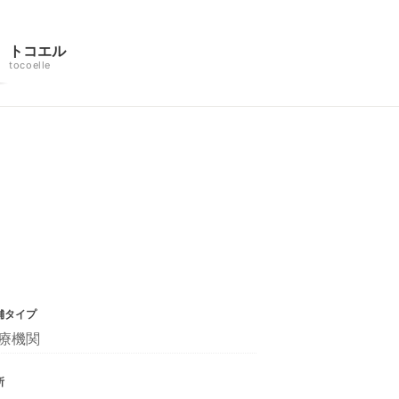
トコエル
tocoelle
舗タイプ
療機関
所