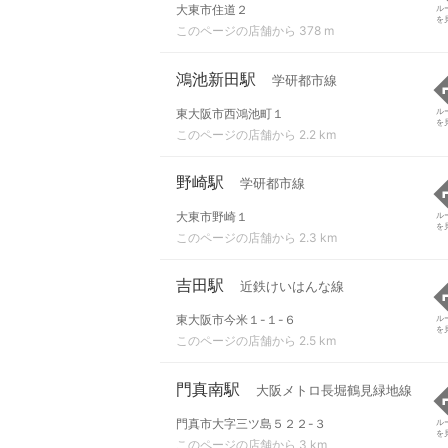
大東市住道２
ル
を
このページの店舗から 378 m
鴻池新田駅
学研都市線
東大阪市西鴻池町１
ル
を
このページの店舗から 2.2 km
野崎駅
学研都市線
大東市野崎１
ル
を
このページの店舗から 2.3 km
吉田駅
近鉄けいはんな線
東大阪市今米１-１-６
ル
を
このページの店舗から 2.5 km
門真南駅
大阪メトロ長堀鶴見緑地線
門真市大字三ツ島５２２-３
ル
を
このページの店舗から 3 km