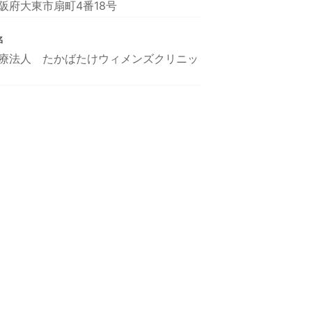
阪府大東市扇町4番18号
名
療法人 たかばたけウィメンズクリニッ