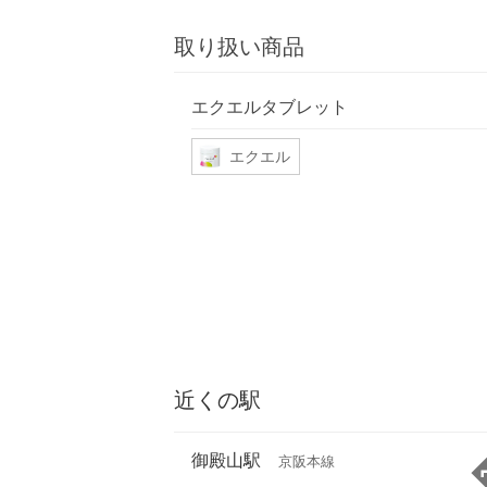
取り扱い商品
エクエルタブレット
エクエル
近くの駅
御殿山駅
京阪本線