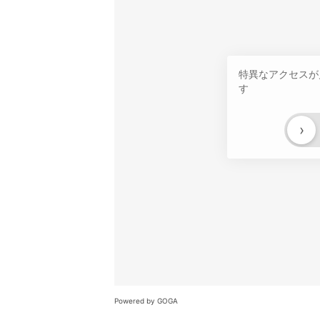
特異なアクセスが
す
›
Powered by GOGA