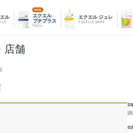
エクエル
クエル
エクエル ジュレ
プチプラス
LLE
EQUELLE gelée
Petit+
・店舗
店
店
店
調
住