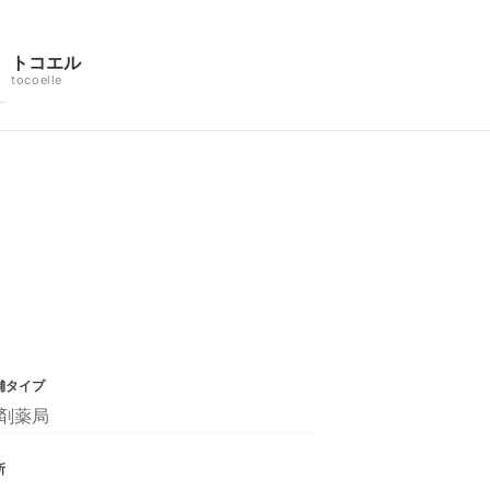
トコエル
tocoelle
舗タイプ
剤薬局
所