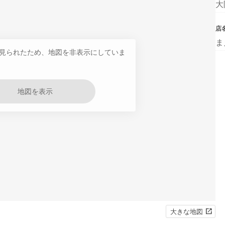
大
店
ま
見られたため、地図を非表示にしていま
地図を表示
大きな地図