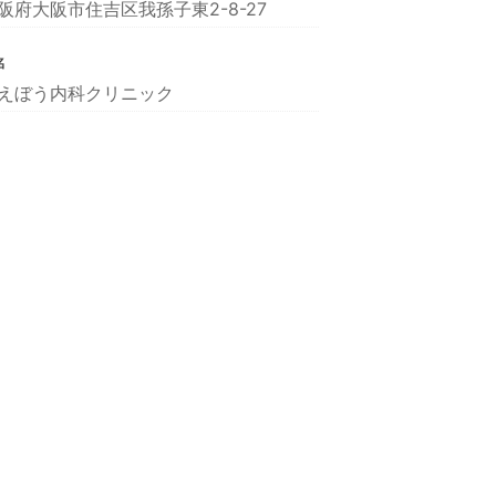
阪府大阪市住吉区我孫子東2-8-27
名
えぼう内科クリニック