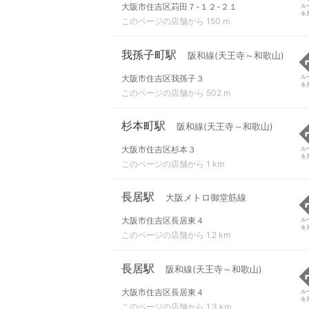
大阪市住吉区苅田７-１２-２１
ル
を
このページの店舗から 150 m
我孫子町駅
阪和線(天王寺～和歌山)
大阪市住吉区我孫子３
ル
を
このページの店舗から 502 m
杉本町駅
阪和線(天王寺～和歌山)
大阪市住吉区杉本３
ル
を
このページの店舗から 1 km
長居駅
大阪メトロ御堂筋線
大阪市住吉区長居東４
ル
を
このページの店舗から 1.2 km
長居駅
阪和線(天王寺～和歌山)
大阪市住吉区長居東４
ル
を
このページの店舗から 1.3 km