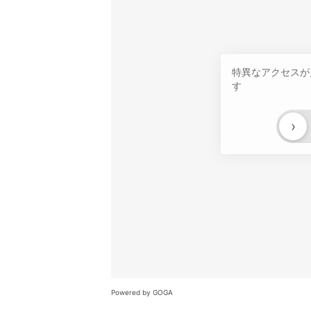
特異なアクセスが
す
›
Powered by GOGA