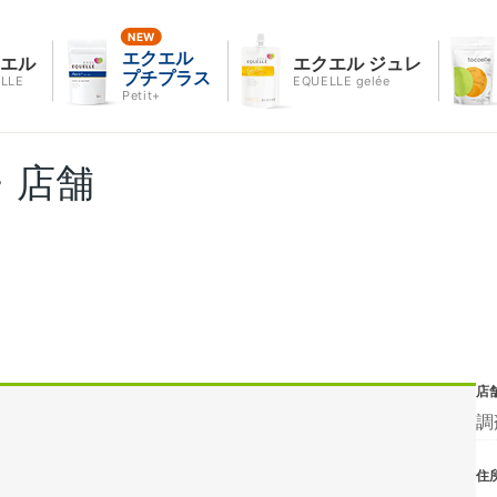
エクエル
クエル
エクエル ジュレ
プチプラス
LLE
EQUELLE gelée
Petit+
・店舗
店
調
住