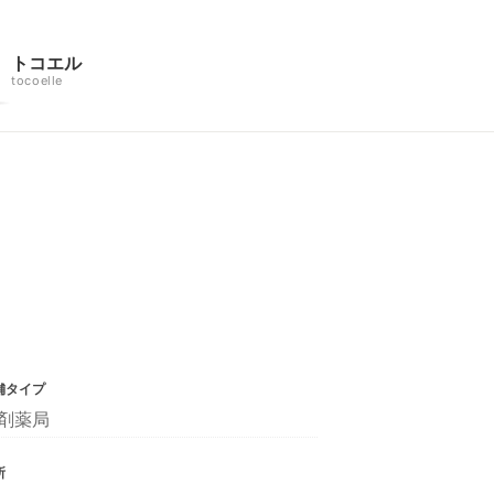
トコエル
tocoelle
舗タイプ
剤薬局
所