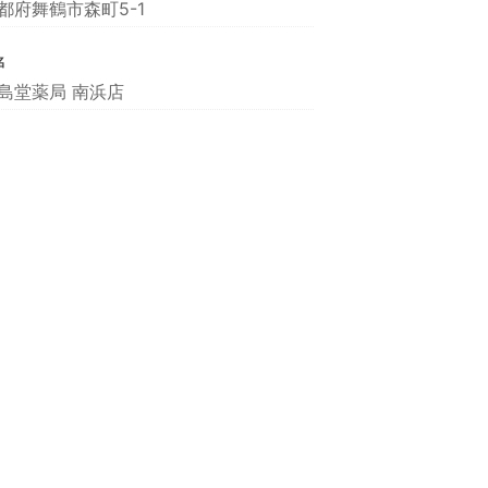
都府舞鶴市森町5-1
名
島堂薬局 南浜店