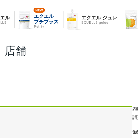
エクエル
クエル
エクエル ジュレ
プチプラス
LLE
EQUELLE gelée
Petit+
・店舗
店
調
住