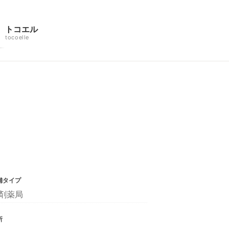
トコエル
tocoelle
舗タイプ
剤薬局
所