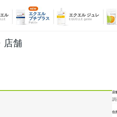
エクエル
クエル
エクエル ジュレ
プチプラス
LLE
EQUELLE gelée
Petit+
・店舗
店
調
住