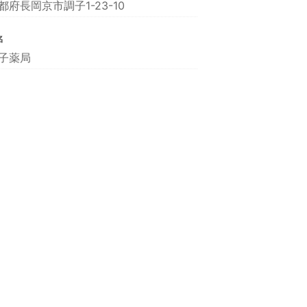
都府長岡京市調子1-23-10
名
子薬局