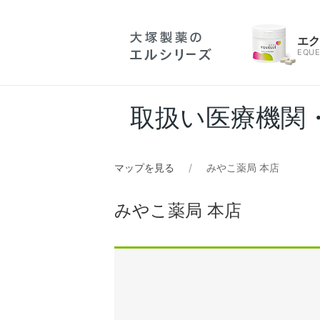
エ
EQUE
取扱い医療機関
マップを見る
みやこ薬局 本店
みやこ薬局 本店