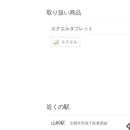
取り扱い商品
エクエルタブレット
エクエル
近くの駅
山科駅
京都市営地下鉄東西線