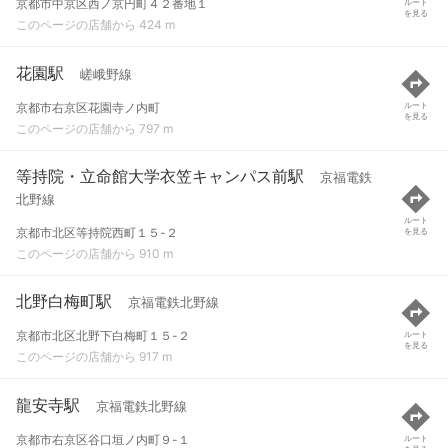
京都市中京区西ノ京円町４２番地１
ルート
を見る
このページの店舗から 424 m
花園駅
嵯峨野線
京都市右京区花園寺ノ内町
ルート
を見る
このページの店舗から 797 m
等持院・立命館大学衣笠キャンパス前駅
京福電鉄
北野線
ルート
京都市北区等持院西町１５-２
を見る
このページの店舗から 910 m
北野白梅町駅
京福電鉄北野線
京都市北区北野下白梅町１５-２
ルート
を見る
このページの店舗から 917 m
龍安寺駅
京福電鉄北野線
京都市右京区谷口垣ノ内町９-１
ルート