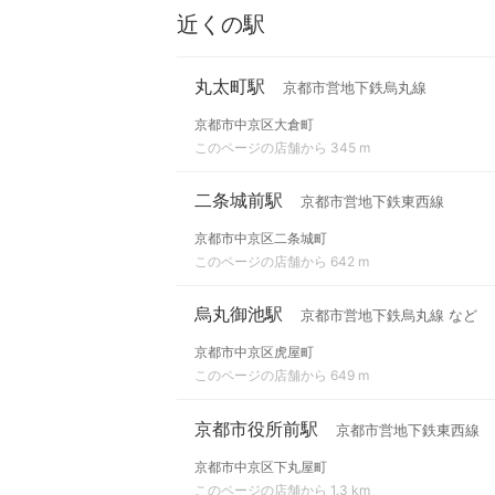
近くの駅
丸太町駅
京都市営地下鉄烏丸線
京都市中京区大倉町
このページの店舗から 345 m
二条城前駅
京都市営地下鉄東西線
京都市中京区二条城町
このページの店舗から 642 m
烏丸御池駅
京都市営地下鉄烏丸線 など
京都市中京区虎屋町
このページの店舗から 649 m
京都市役所前駅
京都市営地下鉄東西線
京都市中京区下丸屋町
このページの店舗から 1.3 km