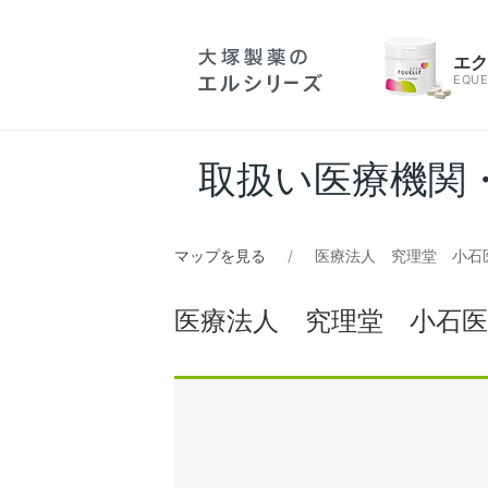
エ
EQUE
取扱い医療機関
マップを見る
医療法人 究理堂 小石
医療法人 究理堂 小石医