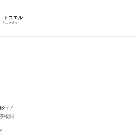
トコエル
tocoelle
舗タイプ
療機関
所