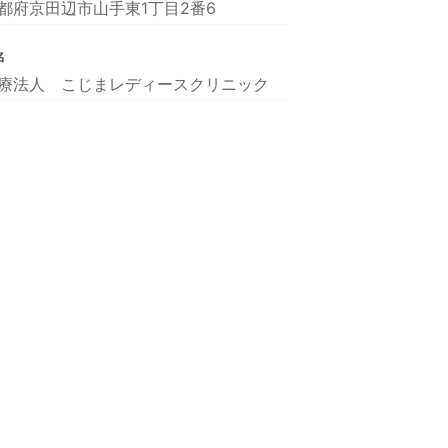
都府京田辺市山手東1丁目2番6
名
療法人 こじまレディースクリニック