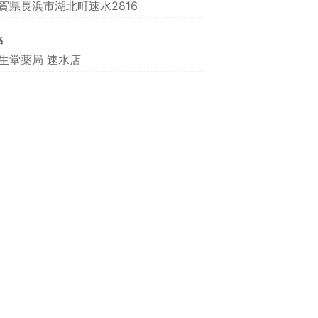
賀県長浜市湖北町速水2816
名
生堂薬局 速水店