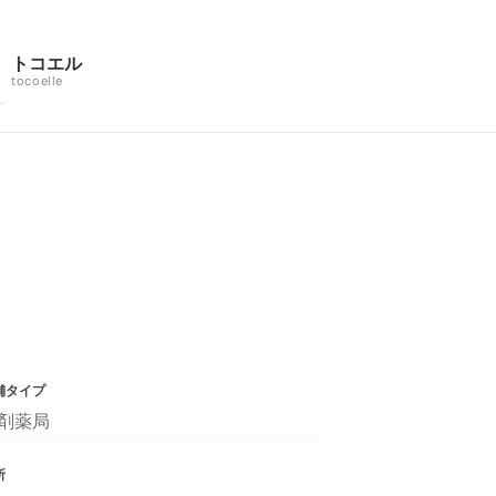
トコエル
tocoelle
舗タイプ
剤薬局
所