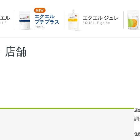
エクエル
クエル
エクエル ジュレ
プチプラス
LLE
EQUELLE gelée
Petit+
・店舗
店
調
住