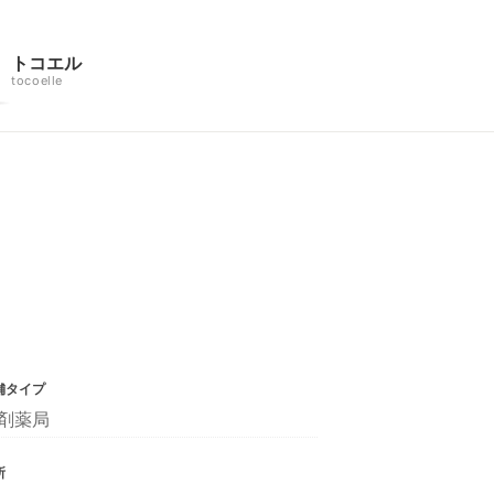
トコエル
tocoelle
舗タイプ
剤薬局
所