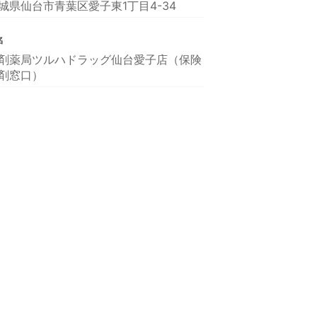
城県仙台市青葉区愛子東1丁目4-34
名
剤薬局ツルハドラッグ仙台愛子店（保険
剤窓口）