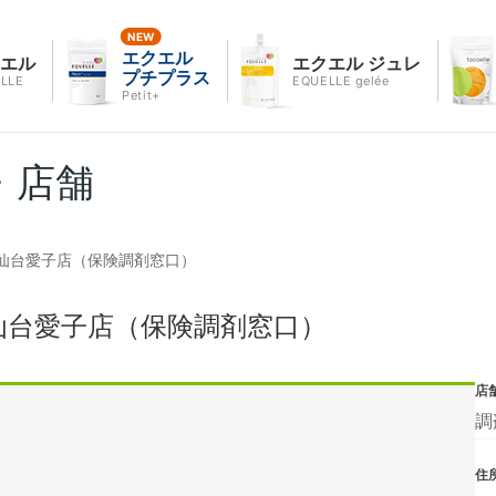
エクエル
クエル
エクエル ジュレ
プチプラス
LLE
EQUELLE gelée
Petit+
・店舗
仙台愛子店（保険調剤窓口）
仙台愛子店（保険調剤窓口）
店
調
住