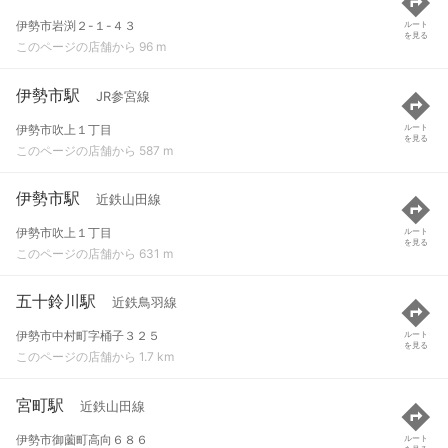
伊勢市岩渕２-１-４３
ルート
を見る
このページの店舗から 96 m
伊勢市駅
JR参宮線
伊勢市吹上１丁目
ルート
を見る
このページの店舗から 587 m
伊勢市駅
近鉄山田線
伊勢市吹上１丁目
ルート
を見る
このページの店舗から 631 m
五十鈴川駅
近鉄鳥羽線
伊勢市中村町字桶子３２５
ルート
を見る
このページの店舗から 1.7 km
宮町駅
近鉄山田線
伊勢市御薗町高向６８６
ルート