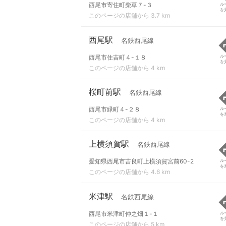
西尾市寄住町柴草７-３
ル
を
このページの店舗から 3.7 km
西尾駅
名鉄西尾線
西尾市住吉町４-１８
ル
を
このページの店舗から 4 km
桜町前駅
名鉄西尾線
西尾市緑町４-２８
ル
を
このページの店舗から 4 km
上横須賀駅
名鉄西尾線
愛知県西尾市吉良町上横須賀宮前60-2
ル
を
このページの店舗から 4.6 km
米津駅
名鉄西尾線
西尾市米津町仲之畑１-１
ル
を
このページの店舗から 5 km