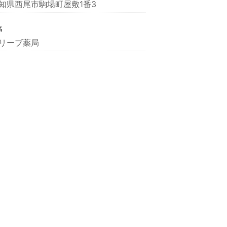
知県西尾市駒場町屋敷1番3
名
リーブ薬局