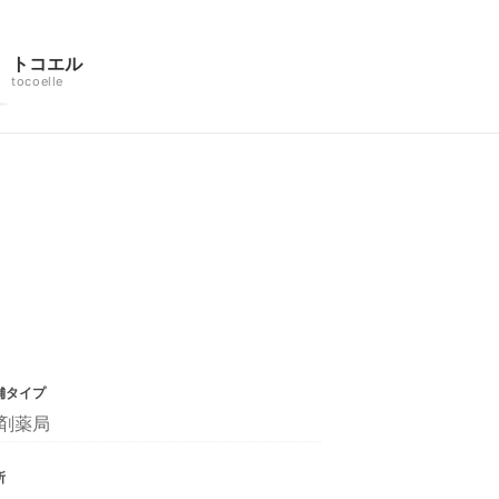
トコエル
tocoelle
舗タイプ
剤薬局
所