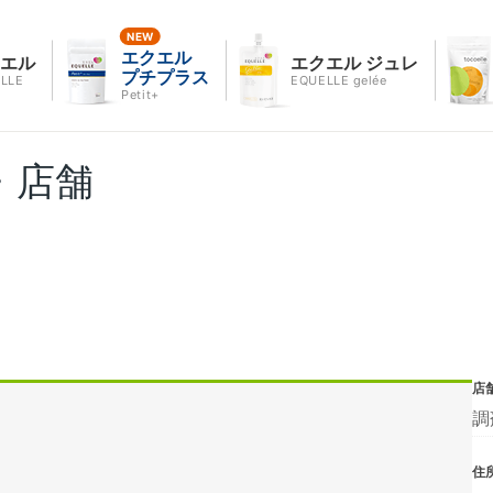
エクエル
クエル
エクエル ジュレ
プチプラス
LLE
EQUELLE gelée
Petit+
・店舗
店
調
住