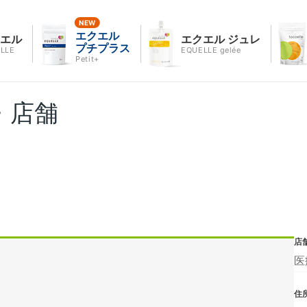
エクエル
クエル
エクエル ジュレ
プチプラス
LLE
EQUELLE gelée
Petit+
・店舗
店
医
住