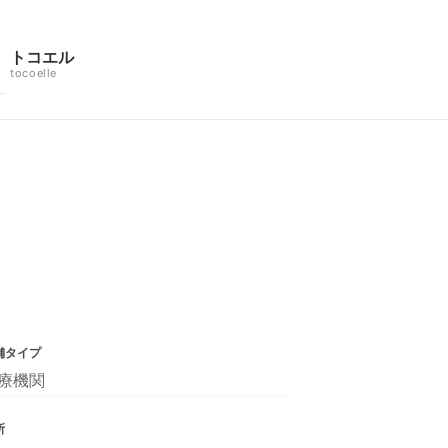
トコエル
tocoelle
舗タイプ
療機関
所