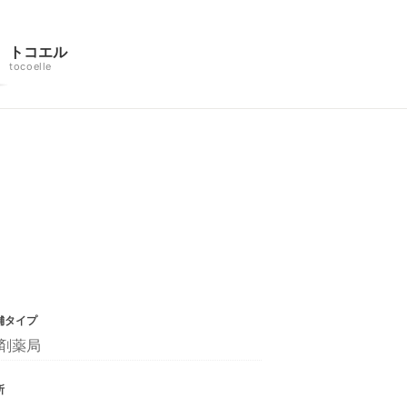
トコエル
tocoelle
舗タイプ
剤薬局
所