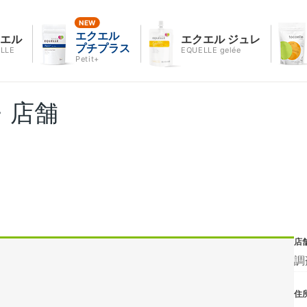
エクエル
クエル
エクエル ジュレ
プチプラス
LLE
EQUELLE gelée
Petit+
・店舗
店
調
住