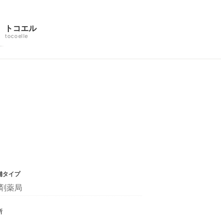
トコエル
tocoelle
舗タイプ
剤薬局
所