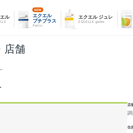
エクエル
クエル
エクエル ジュレ
プチプラス
LLE
EQUELLE gelée
Petit+
・店舗
ー
ー
店
調
住