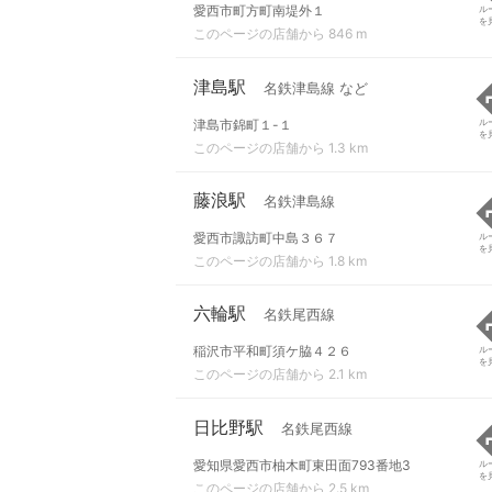
愛西市町方町南堤外１
ル
を
このページの店舗から 846 m
津島駅
名鉄津島線 など
津島市錦町１-１
ル
を
このページの店舗から 1.3 km
藤浪駅
名鉄津島線
愛西市諏訪町中島３６７
ル
を
このページの店舗から 1.8 km
六輪駅
名鉄尾西線
稲沢市平和町須ケ脇４２６
ル
を
このページの店舗から 2.1 km
日比野駅
名鉄尾西線
愛知県愛西市柚木町東田面793番地3
ル
を
このページの店舗から 2.5 km