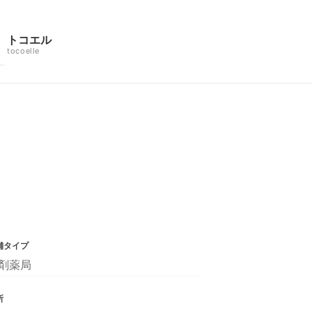
トコエル
tocoelle
舗タイプ
剤薬局
所