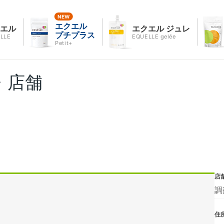
エクエル
クエル
エクエル ジュレ
プチプラス
LLE
EQUELLE gelée
Petit+
・店舗
店
調
住